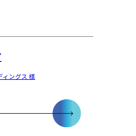
T
ィングス 様