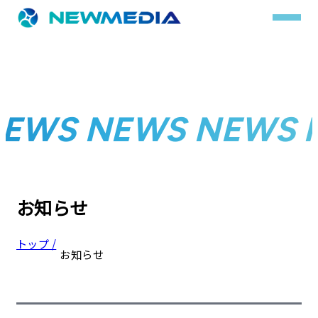
事業内容
EWS NEWS NEWS 
サービス一覧
クチコミレスキュー
実績
お知らせ
実績詳細
トップ /
お知らせ
お客様の声
会社概要