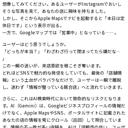
想像してみてください。あるユーザーがInstagramでおいし
そうな写真を見て、あなたの店に興味を持ちました。
しかし、そこからApple Mapsでナビを起動すると「本日は定
休日です」という表示が出る。
一方で、Googleマップでは「営業中」となっている……。
ユーザーはどう思うでしょうか。
「どっちが本当？」「わざわざ行って閉まってたら嫌だな…
」
この一瞬の迷いが、来店意欲を根こそぎ奪います。
どれほどSNSで魅力的な発信をしていても、最後の「店舗情
報」という土台がバラバラなだけで、ユーザーは一瞬で離脱
し、迷わず「情報が整っている競合店」へと流れていきます。
さらに、これはAI検索時代において致命的なリスクとなりま
す。AI（Gemini）は、Googleビジネスプロフィールの情報だ
けでなく、Apple MapsやSNS、ポータルサイトに記載された
あなたの店の情報を常にクロール（巡回）して照合していま
す。情報の不一致が多い店舗を、AIは「信頼性の低い、ユーザ