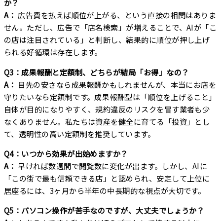
か？
A：
広告費を払えば順位が上がる、という直接の相関はありま
せん。ただし、広告で「店名検索」が増えることで、AIが「こ
の店は注目されている」と判断し、結果的に順位が押し上げ
られる好循環は存在します。
Q3：成果報酬と定額制、どちらが結局「お得」なの？
A：
目先の安さなら成果報酬かもしれませんが、本当にお店を
守りたいなら定額制です。成果報酬型は「順位を上げること」
自体が目的になりやすく、規約違反のリスクを冒す業者も少
なくありません。私たちは資産を健全に育てる「投資」とし
て、透明性の高い定額制を推奨しています。
Q4：いつから効果が出始めますか？
A：
早ければ数週間で閲覧数に変化が出ます。しかし、AIに
「この街で最も信頼できる店」と認められ、安定して上位に
居座るには、3ヶ月から半年の中長期的な視点が大切です。
Q5：パソコン操作が苦手なのですが、大丈夫でしょうか？