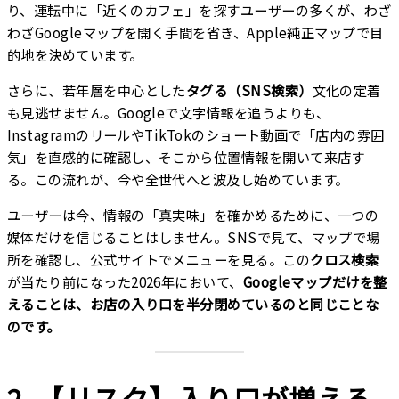
り、運転中に「近くのカフェ」を探すユーザーの多くが、わざ
わざGoogleマップを開く手間を省き、Apple純正マップで目
的地を決めています。
さらに、若年層を中心とした
タグる（SNS検索）
文化の定着
も見逃せません。Googleで文字情報を追うよりも、
InstagramのリールやTikTokのショート動画で「店内の雰囲
気」を直感的に確認し、そこから位置情報を開いて来店す
る。この流れが、今や全世代へと波及し始めています。
ユーザーは今、情報の「真実味」を確かめるために、一つの
媒体だけを信じることはしません。SNSで見て、マップで場
所を確認し、公式サイトでメニューを見る。この
クロス検索
が当たり前になった2026年において、
Googleマップだけを整
えることは、お店の入り口を半分閉めているのと同じことな
のです。
2. 【リスク】入り口が増える