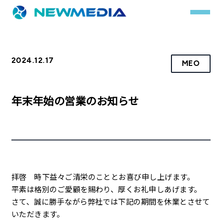
2024.12.17
MEO
事業内容
サービス一覧
年末年始の営業のお知らせ
クチコミレスキュー
実績
実績詳細
拝啓 時下益々ご清栄のこととお喜び申し上げます。
お客様の声
平素は格別のご愛顧を賜わり、厚くお礼申しあげます。
さて、誠に勝手ながら弊社では下記の期間を休業とさせて
会社概要
いただきます。