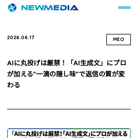
2026.06.17
MEO
事業内容
サービス一覧
AIに丸投げは厳禁！「AI生成文」にプロ
クチコミレスキュー
が加える”一滴の隠し味”で返信の質が変
わる
実績
実績詳細
お客様の声
会社概要