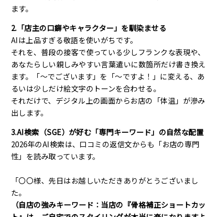
ます。
2.「店主の口癖やキャラクター」を馴染ませる
AIは上品すぎる敬語を使いがちです。
それを、普段の接客で使っている少しフランクな表現や、
あなたらしい親しみやすい言葉遣いに数箇所だけ書き換え
ます。「〜でございます」を「〜ですよ！」に変える、あ
るいは少しだけ絵文字のトーンを合わせる。
それだけで、デジタル上の画面からお店の「体温」が滲み
出します。
3.AI検索（SGE）が好む「専門キーワード」の自然な配置
2026年のAI検索は、口コミの返信文からも「お店の専門
性」を読み取っています。
「〇〇様、先日はお越しいただきありがとうございまし
た。
（自店の強みキーワード：当店の『骨格補正ショートカッ
ト』は、ご自宅でのスタイリングが本当に楽になりますよ