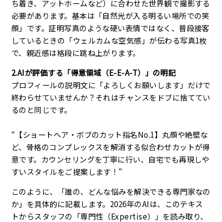
ち着き、アットホームなど）に合わせた世界観で撮影する
必要があります。基本は「自然光が入る明るい場所での笑
顔」です。証明写真のような硬い表情ではなく、普段接客
しているときの「ウェルカムな空気感」が伝わる写真1枚
で、親近感は格段に跳ね上がります。
2.AIが評価する「得意領域（E-E-A-T）」の明記
プロフィールの説明文に「よろしくお願いします」だけで
終わらせていませんか？それはチャンスをドブに捨ててい
るのと同じです。
“【ショートヘア・ボブのカット指名No.1】丸顔や絶壁な
ど、骨格のコンプレックスを解消する似合わせカットが得
意です。カウンセリングを丁寧に行い、自宅でも再現しや
すいスタイルをご提案します！”
このように、「誰の、どんな悩みを解決できる専門家なの
か」を具体的に記載します。2026年のAIは、このテキス
トからスタッフの「専門性（Expertise）」を読み取り、