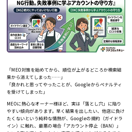
企業理念
最新情報
お知らせ
広報
「MEO対策を始めてから、順位が上がるどころか検索結
お問い合わせ
果から消えてしまった……」
「良かれと思ってやったことが、Googleからペナルティ
を受けてしまった」
プライバシーポリシー
MEOに熱心なオーナー様ほど、実は「落とし穴」に陥り
やすい傾向があります。早く結果を出したい、他店に負け
たくないという純粋な情熱が、Googleの規約（ガイドラ
イン）に触れ、最悪の場合「アカウント停止（BAN）」