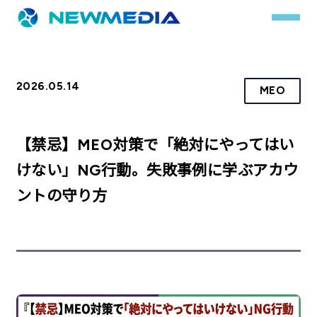
2026.05.14
MEO
事業内容
サービス一覧
【禁忌】MEO対策で「絶対にやってはい
クチコミレスキュー
けない」NG行動。失敗事例に学ぶアカウ
ントの守り方
実績
実績詳細
お客様の声
会社概要