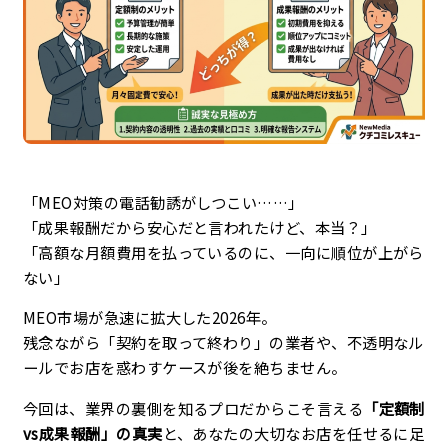
企業理念
最新情報
お知らせ
広報
「MEO対策の電話勧誘がしつこい……」
「成果報酬だから安心だと言われたけど、本当？」
お問い合わせ
「高額な月額費用を払っているのに、一向に順位が上がら
ない」
プライバシーポリシー
MEO市場が急速に拡大した2026年。
残念ながら「契約を取って終わり」の業者や、不透明なル
ールでお店を惑わすケースが後を絶ちません。
今回は、業界の裏側を知るプロだからこそ言える
「定額制
vs成果報酬」の真実
と、あなたの大切なお店を任せるに足