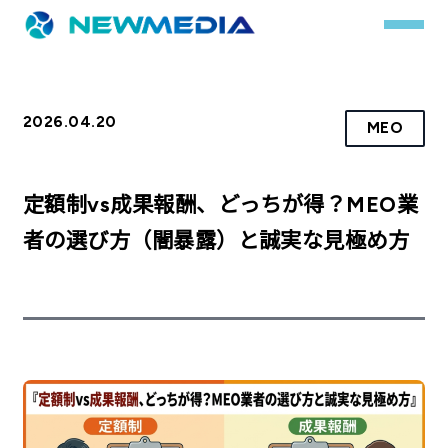
2026.04.20
MEO
事業内容
サービス一覧
定額制vs成果報酬、どっちが得？MEO業
クチコミレスキュー
者の選び方（闇暴露）と誠実な見極め方
実績
実績詳細
お客様の声
会社概要