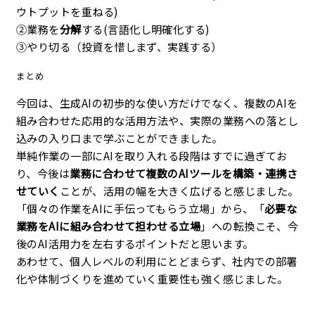
ウトプットを重ねる)
②業務を
分解
する(言語化し明確化する)
③やり切る（投資を惜しまず、実践する）
まとめ
今回は、生成AIの初歩的な使い方だけでなく、複数のAIを
組み合わせた応用的な活用方法や、実際の業務への落とし
込みの入り口まで学ぶことができました。
単純作業の一部にAIを取り入れる段階はすでに過ぎてお
り、今後は
業務に合わせて複数のAIツールを構築・連携さ
せていく
ことが、活用の幅を大きく広げると感じました。
「個々の作業をAIに手伝ってもらう立場」から、「
必要な
業務をAIに組み合わせて担わせる立場
」への転換こそ、今
後のAI活用力を左右するポイントだと思います。
あわせて、個人レベルの利用にとどまらず、社内での部署
化や体制づくりを進めていく重要性も強く感じました。