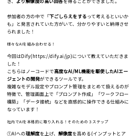
き、
より解像度の高い回答
を得ることができました。
参加者の方の中で「
下ごしらえをする
って考えるといいか
も」と発言されていた方がいて、分かりやすいと納得させ
られました！
様々なAIを組み合わせる！
今回はDify(https://dify.ai/jp)について教えていただきま
した！
こちらはノーコードで
高度なAI/ML機能を駆使したAIエー
ジェントの開発
ができるツールです。
複雑なモデル設定やプロンプト管理をまとめて扱えるのが
特徴で、管理画面上で「プロンプト作成」「ワークフロー
構築」「データ接続」などを直感的に操作できる仕組みに
なっています！
社内でAIを本格的に取り入れる！そのための３ステップ
①AIへの
理解度
を上げ、
解像度
を高める(インプットとア