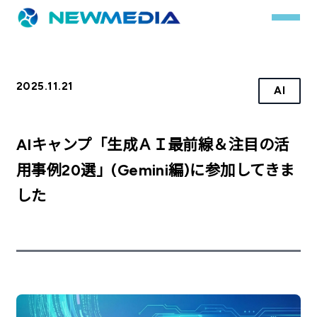
2025.11.21
AI
事業内容
サービス一覧
AIキャンプ「生成ＡＩ最前線＆注目の活
クチコミレスキュー
用事例20選」(Gemini編)に参加してきま
した
実績
実績詳細
お客様の声
会社概要