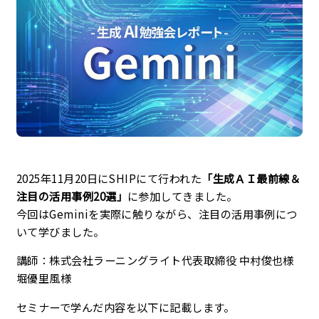
企業理念
最新情報
お知らせ
広報
お問い合わせ
2025年11月20日にSHIPにて行われた
「生成ＡＩ最前線＆
注目の活用事例20選」
に参加してきました。
今回はGeminiを実際に触りながら、注目の活用事例につ
プライバシーポリシー
いて学びました。
講師：株式会社ラーニングライト代表取締役 中村俊也様
堀優里風様
セミナーで学んだ内容を以下に記載します。