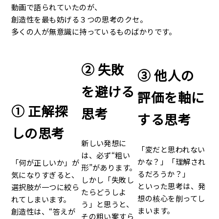
動画で語られていたのが、
創造性を最も妨げる３つの思考のクセ。
多くの人が無意識に持っているものばかりです。
② 失敗
③ 他人の
を避ける
評価を軸に
① 正解探
思考
する思考
しの思考
新しい発想に
「変だと思われない
は、必ず“粗い
かな？」「理解され
「何が正しいか」が
形”があります。
るだろうか？」
気になりすぎると、
しかし「失敗し
といった思考は、発
選択肢が一つに絞ら
たらどうしよ
想の核心を削ってし
れてしまいます。
う」と思うと、
まいます。
創造性は、“答えが
その粗い案すら