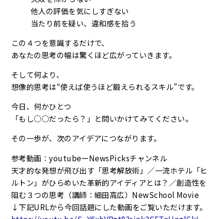
他人の評価を気にしすぎない
当たり前を疑い、違和感を拾う
この４つを意識するだけで、
あなたの思考の幅は驚くほど広がっていきます。
そして何より、
想像的思考は“使えば使うほど鍛えられるスキル”です。
今日、何かひとつ
「もし○○だったら？」と問いかけてみてください。
その一歩が、次のアイデアにつながります。
参考動画：youtubeーNewsPicksチャンネル
天才的な発想が飛び出す「思考解放術」／一流ホテル「ヒ
ルトン」がひらめいた革新的アイディアとは？／創造性を
阻む３つの思考（講師：細田高広）NewSchool Movie
↓下記URLから今回話題にした動画をご覧いただけます。
https://youtu.be/S_Y6xhVPgt8?si=k3CETnHnglCkL-