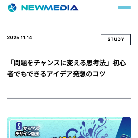
2025.11.14
STUDY
事業内容
サービス一覧
「問題をチャンスに変える思考法」初心
クチコミレスキュー
者でもできるアイデア発想のコツ
実績
実績詳細
お客様の声
会社概要