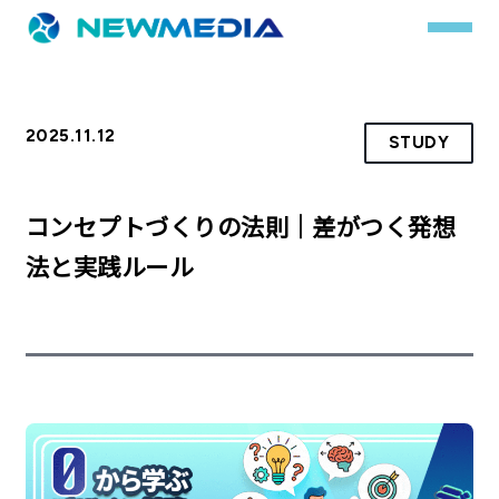
2025.11.12
STUDY
事業内容
サービス一覧
コンセプトづくりの法則｜差がつく発想
クチコミレスキュー
法と実践ルール
実績
実績詳細
お客様の声
会社概要