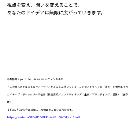
視点を変え、問いを変えることで、
あなたのアイデアは無限に広がっていきます。
参考動画：youtubeーNewsPicksチャンネルの
「この考え方を覚えるだけアイディアがどんどん湧いてくる」コンセプトづくりの「法則」を世界的クリ
エイティブ・ディレクターが伝授（細田高広／カンヌライオンズ／企画／ブランディング／営業）【保存
版】
↓下記URLから今回話題にした動画をご覧いただけます。
https://youtu.be/tBGAUC0rPF4?si=MSnZQxTiFsMoCzoM